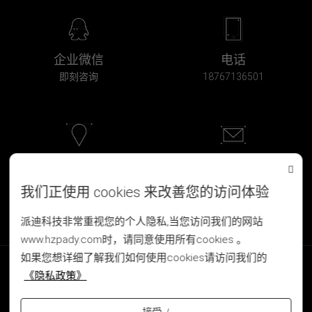
企业微信
电话
即刻咨询
18767136501
浙江·杭州
邮箱
北软科创大厦2F-203
pd@hzpady.com
我们正使用 cookies 来改善您的访问体验
派迪科技非常重视您的个人隐私,当您访问我们的网站
www.hzpady.com时，请同意使用所有cookies 。
如果您想详细了解我们如何使用cookies请访问我们的
版权所有 © 2008-2026 杭州派迪科技有限公司
《隐私政策》
Copyright © 杭州网站建设公司 www.hzpady.com All Rights Reserved
浙ICP备14029905号
公安备案:33010802008411
软著登字第3457658号
营业执照
法律声明
隐私政策
获取画册
网站地图
sitemap.xml
接受 √