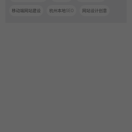
移动端网站建设
杭州本地SEO
网站设计创意
体验从沟通开始，让我们聆听您的需求！
开始您的数字化品牌体验！
0571-85815193
期待您的来电！
[
网站建设
×
品牌官网设计
×
大策略营销门户
×
微信小程序开发
×
微信公
众号开发
]
即刻联系
电话咨询