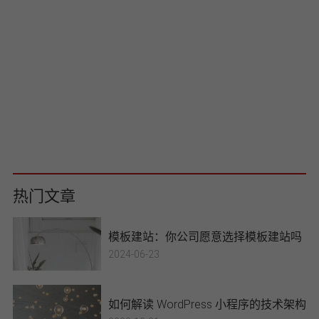
验、与客户的持续沟通以及对每一
个细节的关注，我们确保在快速的
周期时间内提供优质的服务。
半定制网站
杭州派迪科技模板网站建设专题_
各行业方案专题栏目提供各行业产
品适合的网站建设方案,帮助企业了
查看详情
解派迪科技建站效果等信息,您可以
通过本站了解各行业网站建设方案,
如需要获取本行业定制网站建设方
案,可以联系在线客服或拨打电话咨
询
热门文章
模板建站：你公司愿意选择模板建站吗
2024-06-23
如何解读 WordPress 小程序的技术架构