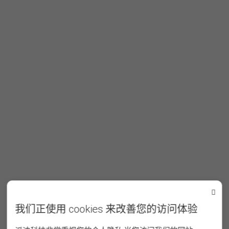
品牌官网设计
大策略营销网站
集团上市公司官网
企业网站建设
我们正使用 cookies 来改善您的访问体验