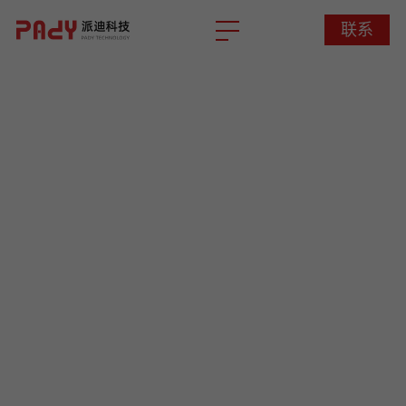
联系
联系
Gluebar
汽车用品出口 / 外贸网站
项目简介
本项目为汽车脚垫制造工厂企业打造的英文外贸官网，是