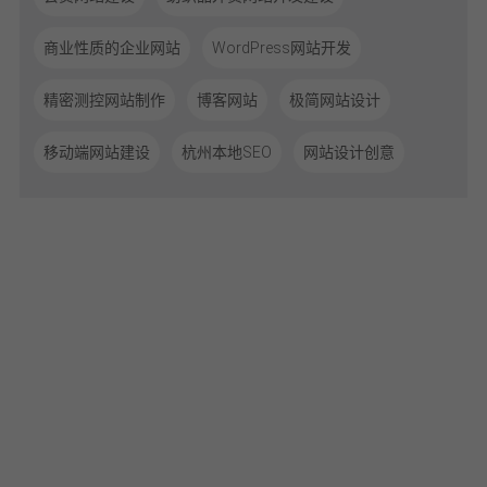
商业性质的企业网站
WordPress网站开发
精密测控网站制作
博客网站
极简网站设计
移动端网站建设
杭州本地SEO
网站设计创意
体验从沟通开始，让我们聆听您的需求！
开始您的数字化品牌体验！
0571-85815193
期待您的来电！
[
网站建设
×
品牌官网设计
×
大策略营销门户
×
微信小程序开发
×
微信公
众号开发
]