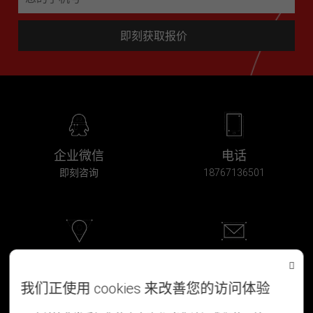
即刻获取报价
企业微信
电话
即刻咨询
18767136501
浙江·杭州
邮箱
北软科创大厦2F-203
pd@hzpady.com
我们正使用 cookies 来改善您的访问体验