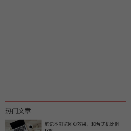
高端专业、令人印象深刻的用户界
面、易于访问——企业网站必须反
映一切，因为派迪科技在这里提供
查看详情
帮助，凭借精湛的技术、丰富的经
验、与客户的持续沟通以及对每一
个细节的关注，我们确保在快速的
周期时间内提供优质的服务。
半定制网站
杭州派迪科技模板网站建设专题_
各行业方案专题栏目提供各行业产
品适合的网站建设方案,帮助企业了
查看详情
解派迪科技建站效果等信息,您可以
通过本站了解各行业网站建设方案,
如需要获取本行业定制网站建设方
案,可以联系在线客服或拨打电话咨
询
热门文章
笔记本浏览网页效果，和台式机比例一
样吗