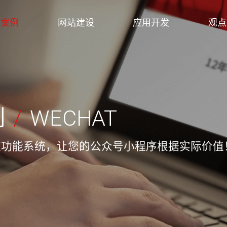
案例
案例
网站建设
应用开发
观点
网站建设
应用开发
观点
网站建设案例
品牌官网设计
电商/商城开发
微信开发案
大策略营销
微信公众号
我们更好的作品,永远是下一
品牌配色 个性化设计
付费/社交/新零售/直播电商我
10亿微信活跃
细节，为您网
功能定制、营
例
/
WECHAT
个
们紧跟潮流
添花
了解更多
了解更多
了解更多
了解更多
了解更多
了解更多
应功能系统，让您的公众号小程序根据实际价值
外贸网站建设
在线教育
企业网站建
APP/应用平
专注GOOGLE搜索算法开发
在线网校、在线培训直播
响应式开发,72
9年开发经验,专
了解更多
了解更多
了解更多
了解更多