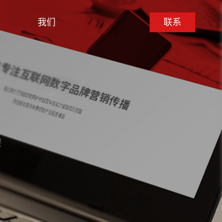
我们
联系
我们
联系
例
门户网站
开发
应用开发案例
集团/上市公司网站
小程序开发
用户轻松触达
站的结果锦上
销辅助
实现设计价值与商业价值的
我们接受大企业最严苛的要
百余垂直行业解决方案，满
共融
求
足广泛业务需求
了解更多
了解更多
了解更多
！
设
台开发
半定制网站
0度立体
注app开发
按需选择，也许也挺合适
了解更多