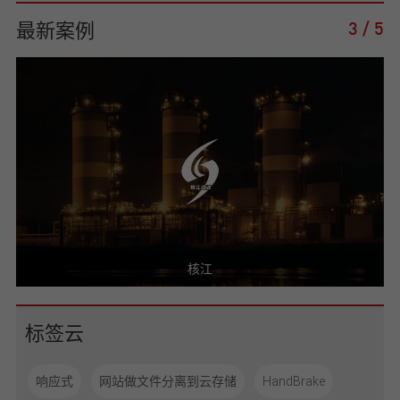
最新案例
3
/
5
核江
标签云
响应式
网站做文件分离到云存储
HandBrake