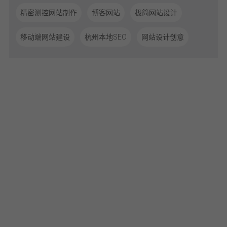
精密测控网站制作
博客网站
极简网站设计
移动端网站建设
杭州本地SEO
网站设计创意
体验从沟通开始，让我们聆听您的需求！
开始您的数字化品牌体验！
0571-85815193
期待您的来电！
[
网站建设
×
品牌官网设计
×
大策略营销门户
×
微信小程序开发
×
微信公
众号开发
]
即刻联系
电话咨询