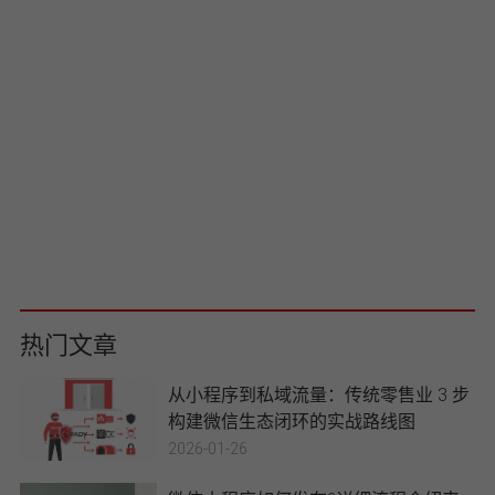
的全渠道体验，应用程序具有丰富
查看详情
的 UI/UX、规范化的数据库和强大
的框架，可提供更好性能。
APP/应用平台开发
杭州派迪科技专业的app开发平台,
9年开发经验,专注app开发、app软
件开发、手机app制作为教育行
查看详情
业、检修行业、商城电商系统等AP
P提供过全程策划及开发
热门文章
从小程序到私域流量：传统零售业 3 步
构建微信生态闭环的实战路线图
2026-01-26