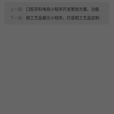
上一篇：
口腔牙科电商小程序开发策划方案、功能整理
下一篇：
铜工艺品展示小程序，打造铜工艺品定制预约的理想平台
电商/商城开发
杭州派迪科技为高端客户提供商城
开发建设咨询策划，商城官网设
计，商城建设开发服务，以国际化
查看详情
视野和标准为基础，为各行业领军
品牌提供高端商城开发定制、策