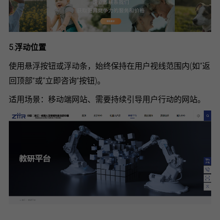
5.浮动位置
使用悬浮按钮或浮动条，始终保持在用户视线范围内(如“返
回顶部”或“立即咨询”按钮)。
适用场景：移动端网站、需要持续引导用户行动的网站。