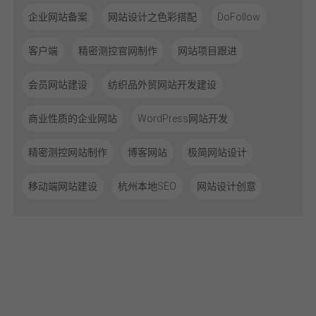
企业网站备案
网站设计之色彩搭配
DoFollow
客户端
精密测控官网制作
网站项目跟进
会员网站建设
纺织品外贸网站开发建设
商业性质的企业网站
WordPress网站开发
精密测控网站制作
博客网站
极简网站设计
移动端网站建设
杭州本地SEO
网站设计创意
体验从沟通开始，让我们聆听您的需求！