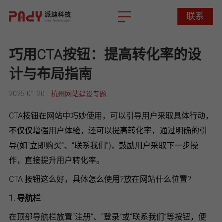
联系
联系
巧用CTA按钮：提高转化率的设
计与布局指南
2025-01-20
杭州网站建设专题
CTA按钮在网站中巧妙使用，可以引导用户采取具体行动，
不仅仅增强用户体验，还可以提高转化率，通过明确的引
导(如“立即购买”、“联系我们”)，鼓励用户采取下一步操
作，直接提升用户转化率。
CTA 按钮这么好，具体怎么使用?放在网站什么位置?
1. 导航栏
在顶部导航栏放置“注册”、“登录”或“联系我们”等按钮，便