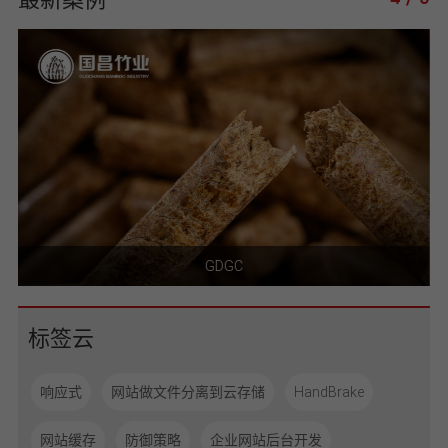
GDGC
标签云
响应式
网站做文件分离到云存储
HandBrake
网站缓存
防御策略
企业网站后台开发