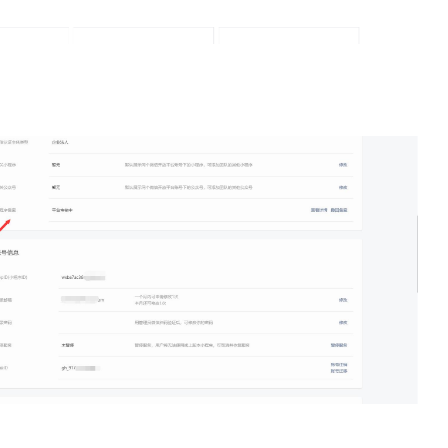
Ecarx
Eplus3D