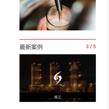
最新案例
3
/
5
核江