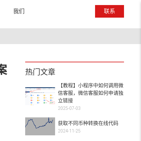
我们
联系
我们
联系
例
门户网站
开发
应用开发案例
集团/上市公司网站
小程序开发
用户轻松触达
站的结果锦上
销辅助
实现设计价值与商业价值的
我们接受大企业最严苛的要
百余垂直行业解决方案，满
案
共融
求
足广泛业务需求
热门文章
了解更多
了解更多
了解更多
【教程】小程序中如何调用微
信客服，微信客服如何申请独
立链接
2025-07-03
设
台开发
半定制网站
0度立体
注app开发
按需选择，也许也挺合适
获取不同币种转换在线代码
2024-11-25
了解更多