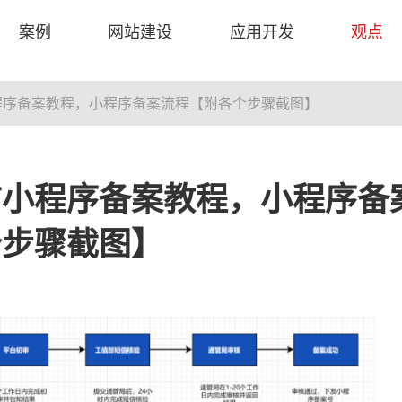
观点
案例
网站建设
应用开发
观点
案例
网站建设
应用开发
程序备案教程，小程序备案流程【附各个步骤截图】
网站建设案例
品牌官网设计
电商/商城开发
微信开发案
大策略营销
微信公众号
我们更好的作品,永远是下一
品牌配色 个性化设计
付费/社交/新零售/直播电商我
10亿微信活跃
细节，为您网
功能定制、营
信小程序备案教程，小程序备
个
们紧跟潮流
添花
了解更多
了解更多
了解更多
个步骤截图】
了解更多
了解更多
了解更多
外贸网站建设
在线教育
企业网站建
APP/应用平
专注GOOGLE搜索算法开发
在线网校、在线培训直播
响应式开发,72
9年开发经验,专
了解更多
了解更多
了解更多
了解更多