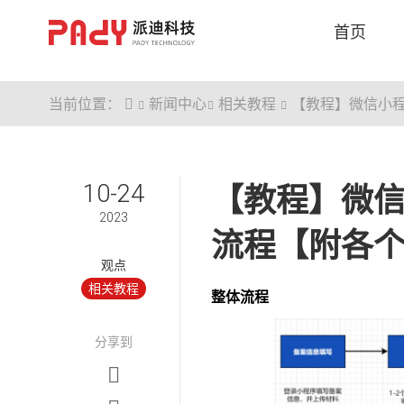
首页
首页
当前位置：
新闻中心
相关教程
【教程】微信小
网站建设
应用开发
案例
10-24
【教程】微
2023
13年建站经验，数千家客户的选择，
在项目中，我们是最佳拍档
流程【附各
为您创造专属经典案例
观点
相关教程
整体流程
分享到