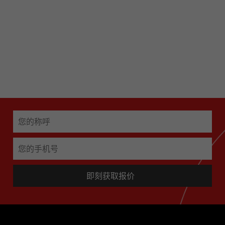
网站事业部产品经理
项目开发部产品经理
免费获取项目策划
免费获取项目策划
即刻获取报价