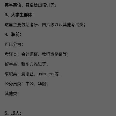
英孚英语、舞蹈绘画培训等。
3、大学生群体：
这里主要包括考研、四六级以及其他考试类；
4、职前：
可以分为：
考证类：会计师证、教师资格证等；
留学类：新东方雅思等；
求职类：爱思益、unicareer等；
公务员类：中公、华图；
其他类：
5、成人：