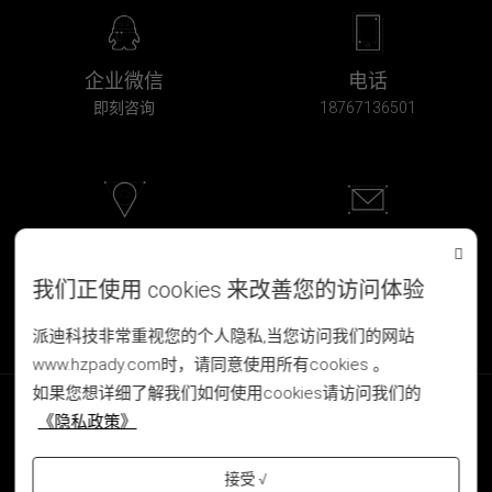
企业微信
电话
即刻咨询
18767136501
浙江·杭州
邮箱
北软科创大厦2F-203
pd@hzpady.com
我们正使用 cookies 来改善您的访问体验
派迪科技非常重视您的个人隐私,当您访问我们的网站
www.hzpady.com时，请同意使用所有cookies 。
如果您想详细了解我们如何使用cookies请访问我们的
版权所有 © 2008-2026 杭州派迪科技有限公司
《隐私政策》
Copyright © 杭州网站建设公司 www.hzpady.com All Rights Reserved
浙ICP备14029905号
公安备案:33010802008411
软著登字第3457658号
营业执照
法律声明
隐私政策
获取画册
网站地图
sitemap.xml
接受 √