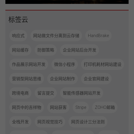
标签云
响应式
网站做文件分离到云存储
HandBrake
网站缓存
防御策略
企业网站后台开发
作品展示网站开发
微信小程序
打印机耗材网站建设
营销型网站思维
企业网站制作
企业官网建设
跨境电商
留言提交
智能传感器网站开发
网页中的吉祥物
网站获客
Stripe
ZOHO邮箱
全栈开发
网页视觉技巧
网页设计三分法则