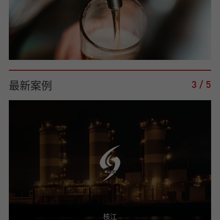
最新案例
4
/
5
核江